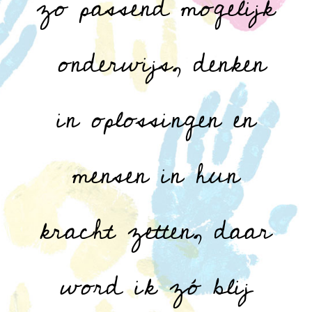
zo passend mogelijk
onderwijs, denken
in oplossingen en
mensen in hun
kracht zetten, daar
word ik zó blij