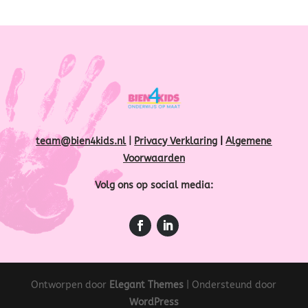
team@bien4kids.nl
|
Privacy Verklaring
|
Algemene
Voorwaarden
Volg ons op social media:
Ontworpen door
Elegant Themes
| Ondersteund door
WordPress